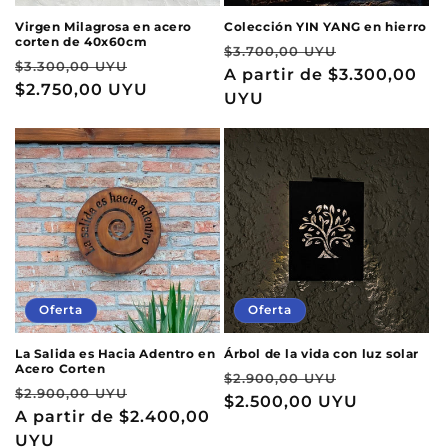
Virgen Milagrosa en acero
Colección YIN YANG en hierro
corten de 40x60cm
Precio
Precio
$3.700,00 UYU
Precio
Precio
$3.300,00 UYU
habitual
A partir de
$3.300,00
de
habitual
$2.750,00 UYU
de
UYU
oferta
oferta
Oferta
Oferta
La Salida es Hacia Adentro en
Árbol de la vida con luz solar
Acero Corten
Precio
Precio
$2.900,00 UYU
Precio
Precio
$2.900,00 UYU
habitual
$2.500,00 UYU
de
habitual
A partir de
$2.400,00
de
oferta
UYU
oferta