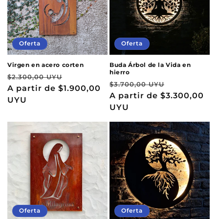
Oferta
Oferta
Virgen en acero corten
Buda Árbol de la Vida en
hierro
Precio
Precio
$2.300,00 UYU
Precio
Precio
$3.700,00 UYU
habitual
A partir de
$1.900,00
de
habitual
A partir de
$3.300,00
de
UYU
oferta
UYU
oferta
Oferta
Oferta