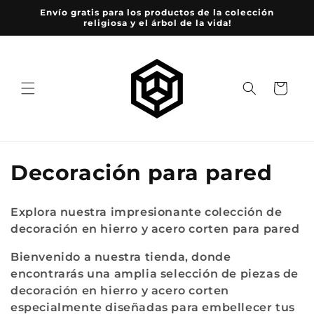
Ir
Envío gratis para los productos de la colección
directamente
religiosa y el árbol de la vida!
al contenido
Carrito
C
Decoración para pared
o
Explora nuestra impresionante colección de
l
decoración en hierro y acero corten para pared
e
Bienvenido a nuestra tienda, donde
encontrarás una amplia selección de piezas de
c
decoración en hierro y acero corten
c
especialmente diseñadas para embellecer tus