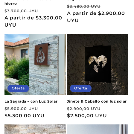
hierro
Precio
Precio
$3.480,00 UYU
Precio
Precio
$3.700,00 UYU
habitual
A partir de
$2.900,00
de
habitual
A partir de
$3.300,00
de
UYU
oferta
UYU
oferta
Oferta
Oferta
La Sagrada – con Luz Solar
Jinete & Caballo con luz solar
Precio
Precio
Precio
Precio
$5.900,00 UYU
$2.900,00 UYU
habitual
$5.300,00 UYU
de
habitual
$2.500,00 UYU
de
oferta
oferta