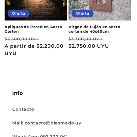
Oferta
Oferta
Apliques de Pared en Acero
Virgen de Luján en acero
Corten
corten de 40x60cm
Precio
Precio
Precio
Precio
$2.500,00 UYU
$3.300,00 UYU
habitual
A partir de
$2.200,00
de
habitual
$2.750,00 UYU
de
UYU
oferta
oferta
Info
Contacto
Mail: contacto@plasmado.uy
WhatsApp: 092 737 041