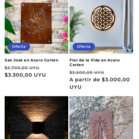
Oferta
Oferta
San José en Acero Corten
Flor de la Vida en Acero
Corten
Precio
Precio
$3.700,00 UYU
Precio
Precio
$3.500,00 UYU
habitual
$3.300,00 UYU
de
habitual
A partir de
$3.000,00
de
oferta
UYU
oferta