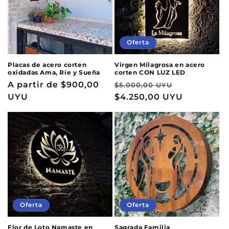
Oferta
Placas de acero corten
Virgen Milagrosa en acero
oxidadas Ama, Ríe y Sueña
corten CON LUZ LED
Precio
A partir de
$900,00
Precio
Precio
$5.000,00 UYU
habitual
UYU
habitual
$4.250,00 UYU
de
oferta
Oferta
Oferta
Flor de Loto Namaste en
Sagrada Familia