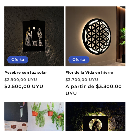
Oferta
Oferta
Pesebre con luz solar
Flor de la Vida en hierro
Precio
Precio
Precio
Precio
$2.900,00 UYU
$3.700,00 UYU
habitual
$2.500,00 UYU
de
habitual
A partir de
$3.300,00
de
oferta
UYU
oferta