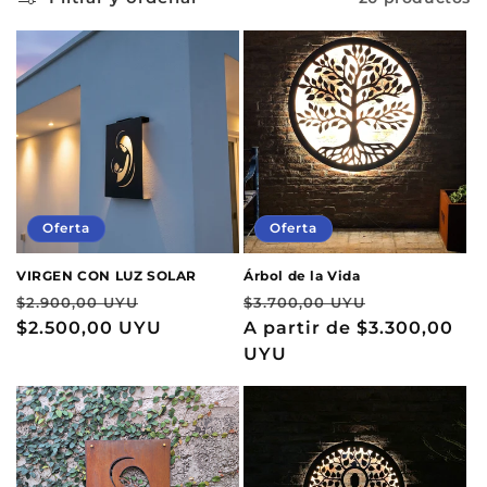
Oferta
Oferta
VIRGEN CON LUZ SOLAR
Árbol de la Vida
Precio
Precio
Precio
Precio
$2.900,00 UYU
$3.700,00 UYU
habitual
$2.500,00 UYU
de
habitual
A partir de
$3.300,00
de
oferta
UYU
oferta