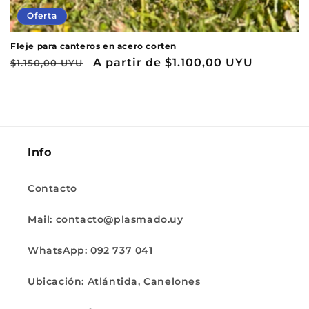
Oferta
Fleje para canteros en acero corten
Precio
Precio
A partir de
$1.100,00 UYU
$1.150,00 UYU
habitual
de
oferta
Info
Contacto
Mail: contacto@plasmado.uy
WhatsApp: 092 737 041
Ubicación: Atlántida, Canelones