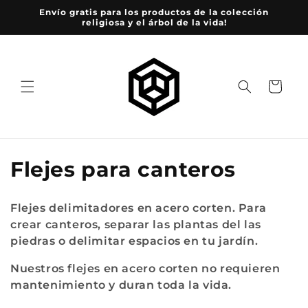
Ir
Envío gratis para los productos de la colección
directamente
religiosa y el árbol de la vida!
al contenido
Carrito
C
Flejes para canteros
o
Flejes delimitadores en acero corten. Para
l
crear canteros, separar las plantas del las
piedras o delimitar espacios en tu jardín.
e
Nuestros flejes en acero corten no requieren
c
mantenimiento y duran toda la vida.
c