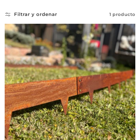
i
Filtrar y ordenar
1 producto
ó
n
: