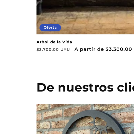
Oferta
Árbol de la Vida
Precio
Precio
A partir de
$3.300,00
$3.700,00 UYU
habitual
de
oferta
De nuestros cl