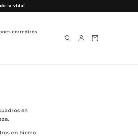
de la vida!
ones corredizos
Iniciar
Carrito
sesión
 cuadros en
eza.
dros en hierro