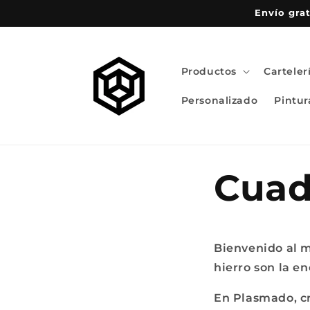
Ir
Envío grat
directamente
al contenido
Productos
Carteler
Personalizado
Pintur
Cuad
Bienvenido al m
hierro son la en
En Plasmado, cr