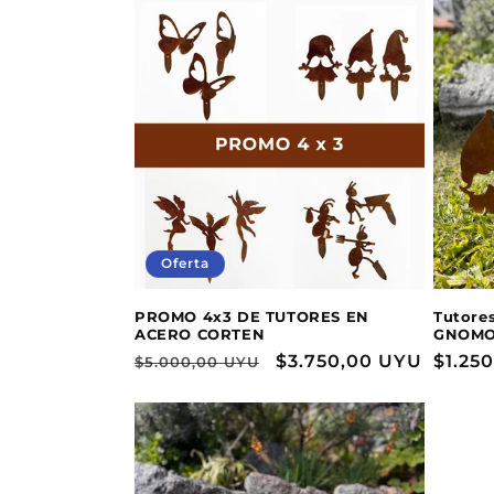
c
c
i
ó
n
Oferta
:
PROMO 4x3 DE TUTORES EN
Tutores
ACERO CORTEN
GNOM
Precio
Precio
$3.750,00 UYU
Preci
$1.25
$5.000,00 UYU
habitual
de
habit
oferta