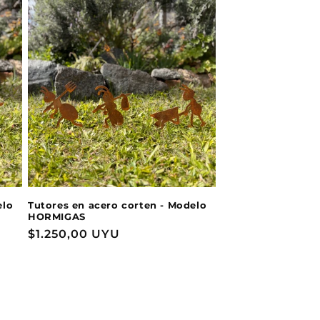
elo
Tutores en acero corten - Modelo
HORMIGAS
Precio
$1.250,00 UYU
habitual