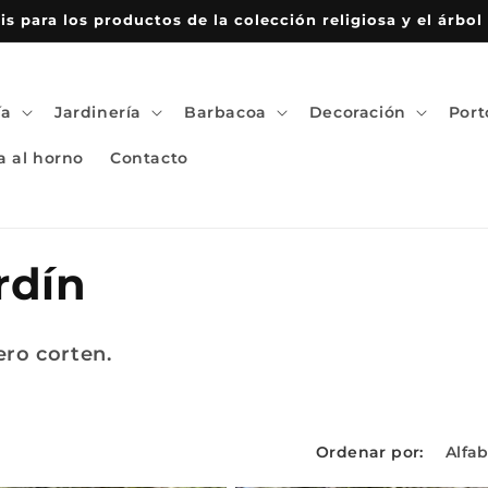
is para los productos de la colección religiosa y el árbol 
ía
Jardinería
Barbacoa
Decoración
Port
a al horno
Contacto
rdín
ero corten.
Ordenar por: