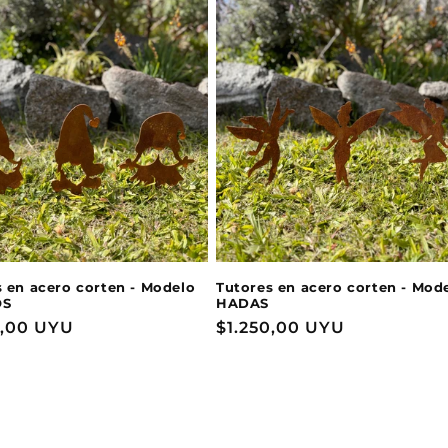
 en acero corten - Modelo
Tutores en acero corten - Mod
OS
HADAS
o
0,00 UYU
Precio
$1.250,00 UYU
ual
habitual