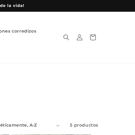
de la vida!
ones corredizos
Iniciar
Carrito
sesión
5 productos