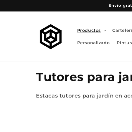
Ir
Envío grat
directamente
al contenido
Productos
Carteler
Personalizado
Pintur
C
Tutores para ja
o
Estacas tutores para jardín en ac
l
e