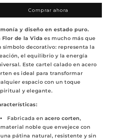
la
la
Comprar ahora
Vida
Vida
en
en
Acero
Acero
monía y diseño en estado puro.
Corten
Corten
a
Flor de la Vida
es mucho más que
 símbolo decorativo: representa la
eación, el equilibrio y la energía
iversal. Este cartel calado en acero
rten es ideal para transformar
alquier espacio con un toque
piritual y elegante.
racterísticas:
Fabricada en
acero corten
,
material noble que envejece con
una pátina natural, resistente y sin