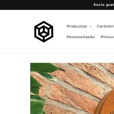
Ir
Envío grat
directamente
al contenido
Productos
Carteler
Personalizado
Pintur
Ir
directamente
a la
información
del producto