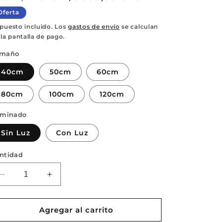
abitual
de
Oferta
oferta
puesto incluido. Los
gastos de envío
se calculan
 la pantalla de pago.
amaño
40cm
50cm
60cm
80cm
100cm
120cm
uminado
Sin Luz
Con Luz
ntidad
Reducir
Aumentar
cantidad
cantidad
para
para
Flor
Flor
Agregar al carrito
de
de