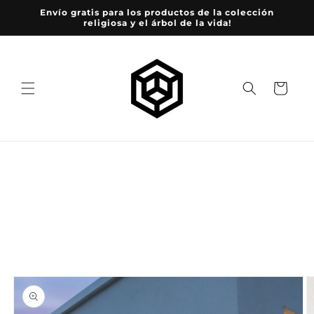
Ir
Envío gratis para los productos de la colección
directamente
religiosa y el árbol de la vida!
al contenido
Carrito
Ir
directamente
a la
información
del producto