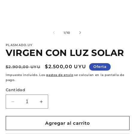
ventana
v
modal
m
de
1
/
10
PLASMADO.UY
VIRGEN CON LUZ SOLAR
Precio
Precio
$2.500,00 UYU
$2.900,00 UYU
Oferta
habitual
de
Impuesto incluido. Los
gastos de envío
se calculan en la pantalla de
pago.
oferta
Cantidad
Reducir
Aumentar
cantidad
cantidad
para
para
VIRGEN
VIRGEN
Agregar al carrito
CON
CON