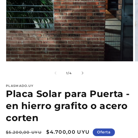
Abrir
Ab
elemento
e
multimedia
m
de
1
/
4
1
2
en
e
PLASMADO.UY
una
u
Placa Solar para Puerta -
ventana
v
modal
m
en hierro grafito o acero
corten
Precio
Precio
$4.700,00 UYU
$5.200,00 UYU
Oferta