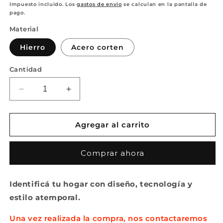
habitual
de
Impuesto incluido. Los
gastos de envío
se calculan en la pantalla de
pago.
oferta
Material
Hierro
Acero corten
Cantidad
Reducir
Aumentar
cantidad
cantidad
para
para
Placa
Placa
Agregar al carrito
Solar
Solar
para
para
Comprar ahora
Puerta
Puerta
-
-
en
en
Identificá tu hogar con diseño, tecnología y
hierro
hierro
estilo atemporal.
grafito
grafito
o
o
Una vez realizada la compra, nos contactaremos
acero
acero