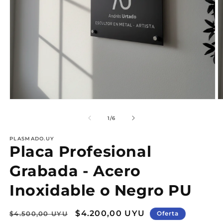
Abrir
Ab
elemento
e
multimedia
m
de
1
/
6
1
2
en
e
PLASMADO.UY
una
u
Placa Profesional
ventana
v
modal
m
Grabada - Acero
Inoxidable o Negro PU
Precio
Precio
$4.200,00 UYU
$4.500,00 UYU
Oferta