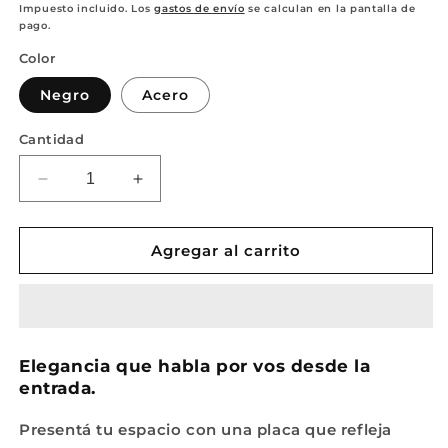
habitual
de
Impuesto incluido. Los
gastos de envío
se calculan en la pantalla de
pago.
oferta
Color
Negro
Acero
Cantidad
Reducir
Aumentar
cantidad
cantidad
para
para
Placa
Placa
Agregar al carrito
Profesional
Profesional
Grabada
Grabada
-
-
Acero
Acero
Inoxidable
Inoxidable
Elegancia que habla por vos desde la
o
o
entrada.
Negro
Negro
PU
PU
Presentá tu espacio con una placa que refleja