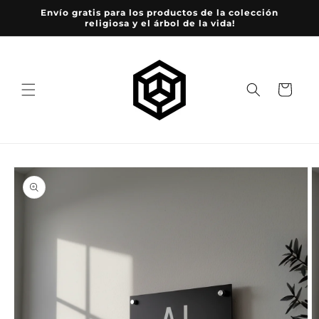
Ir
Envío gratis para los productos de la colección
directamente
religiosa y el árbol de la vida!
al contenido
Carrito
Ir
directamente
a la
información
del producto