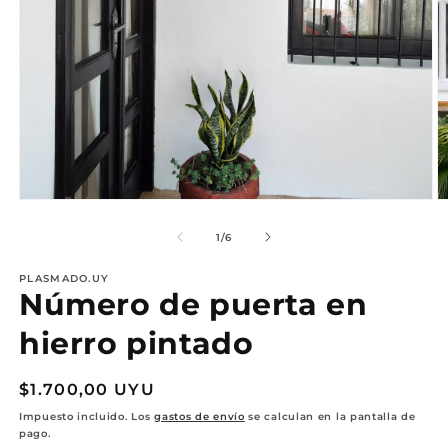
Abrir
Ab
elemento
e
multimedia
m
de
1
/
6
1
2
en
e
PLASMADO.UY
una
u
Número de puerta en
ventana
v
modal
m
hierro pintado
Precio
$1.700,00 UYU
habitual
Impuesto incluido. Los
gastos de envío
se calculan en la pantalla de
pago.