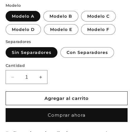
Modelo
Modelo A
Modelo B
Modelo C
Modelo D
Modelo E
Modelo F
Separadores
Sin Separadores
Con Separadores
Cantidad
Reducir
Aumentar
cantidad
cantidad
para
para
Número
Número
Agregar al carrito
de
de
puerta
puerta
Comprar ahora
en
en
hierro
hierro
pintado
pintado