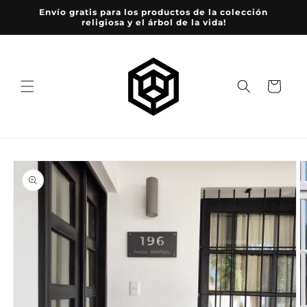
Ir
Envío gratis para los productos de la colección
directamente
religiosa y el árbol de la vida!
al contenido
Carrito
Ir
directamente
a la
información
del producto